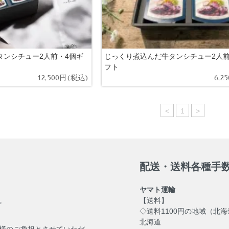
タンシチュー2人前・4個ギ
じっくり煮込んだ牛タンシチュー2人前
フト
12,500円(税込)
6,2
<
1
>
配送・送料各種手
ヤマト運輸
。
【送料】
◇送料1100円の地域（北
北海道
様のご負担とさせていただ