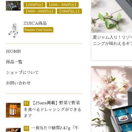
【1000円台】
【2000～3000円台】
【4000～5000円台】
【7000円以上】
ZUICA商品
Powder Feel Socks
栗ジャム入り！リゾ
ニングが味わえるギ
HOME
商品一覧
ショップについて
お問い合わせ
【25ans掲載】野菜で野菜
01
を食べるドレッシングができる
まで
一食当たり糖質2.47g「牛
02