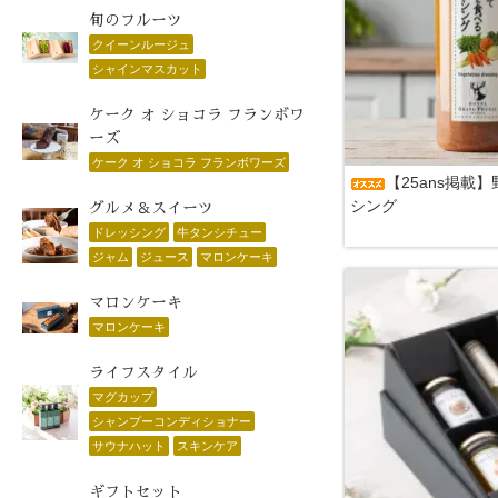
旬のフルーツ
クイーンルージュ
シャインマスカット
ケーク オ ショコラ フランボワ
ーズ
ケーク オ ショコラ フランボワーズ
【25ans掲載
シング
グルメ＆スイーツ
ドレッシング
牛タンシチュー
ジャム
ジュース
マロンケーキ
マロンケーキ
マロンケーキ
ライフスタイル
マグカップ
シャンプーコンディショナー
サウナハット
スキンケア
ギフトセット