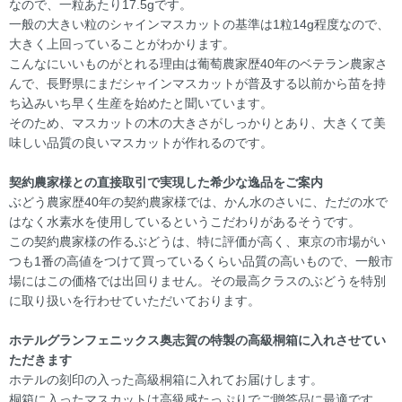
なので、一粒あたり17.5gです。
一般の大きい粒のシャインマスカットの基準は1粒14g程度なので、
大きく上回っていることがわかります。
こんなにいいものがとれる理由は葡萄農家歴40年のベテラン農家さ
んで、長野県にまだシャインマスカットが普及する以前から苗を持
ち込みいち早く生産を始めたと聞いています。
そのため、マスカットの木の大きさがしっかりとあり、大きくて美
味しい品質の良いマスカットが作れるのです。
契約農家様との直接取引で実現した希少な逸品をご案内
ぶどう農家歴40年の契約農家様では、かん水のさいに、ただの水で
はなく水素水を使用しているというこだわりがあるそうです。
この契約農家様の作るぶどうは、特に評価が高く、東京の市場がい
つも1番の高値をつけて買っているくらい品質の高いもので、一般市
場にはこの価格では出回りません。その最高クラスのぶどうを特別
に取り扱いを行わせていただいております。
ホテルグランフェニックス奥志賀の特製の高級桐箱に入れさせてい
ただきます
ホテルの刻印の入った高級桐箱に入れてお届けします。
桐箱に入ったマスカットは高級感たっぷりでご贈答品に最適です。