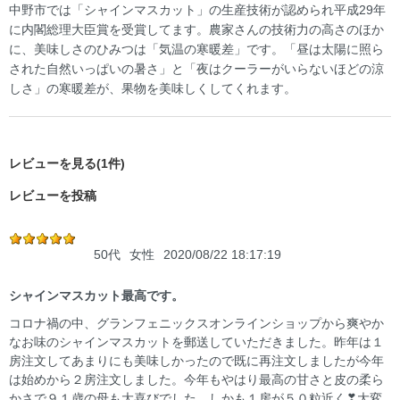
中野市では「シャインマスカット」の生産技術が認められ平成29年
に内閣総理大臣賞を受賞してます。農家さんの技術力の高さのほか
に、美味しさのひみつは「気温の寒暖差」です。「昼は太陽に照ら
された自然いっぱいの暑さ」と「夜はクーラーがいらないほどの涼
しさ」の寒暖差が、果物を美味しくしてくれます。
レビューを見る(1件)
レビューを投稿
50代
女性
2020/08/22 18:17:19
シャインマスカット最高です。
コロナ禍の中、グランフェニックスオンラインショップから爽やか
なお味のシャインマスカットを郵送していただきました。昨年は１
房注文してあまりにも美味しかったので既に再注文しましたが今年
は始めから２房注文しました。今年もやはり最高の甘さと皮の柔ら
かさで９１歳の母も大喜びでした。しかも１房が５０粒近く❣大変