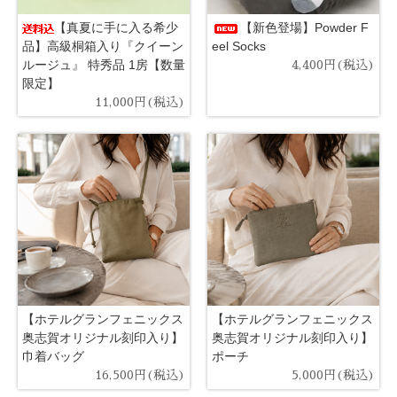
【真夏に手に入る希少
【新色登場】Powder F
品】高級桐箱入り『クイーン
eel Socks
ルージュ』 特秀品 1房【数量
4,400円(税込)
限定】
11,000円(税込)
【ホテルグランフェニックス
【ホテルグランフェニックス
奥志賀オリジナル刻印入り】
奥志賀オリジナル刻印入り】
巾着バッグ
ポーチ
16,500円(税込)
5,000円(税込)