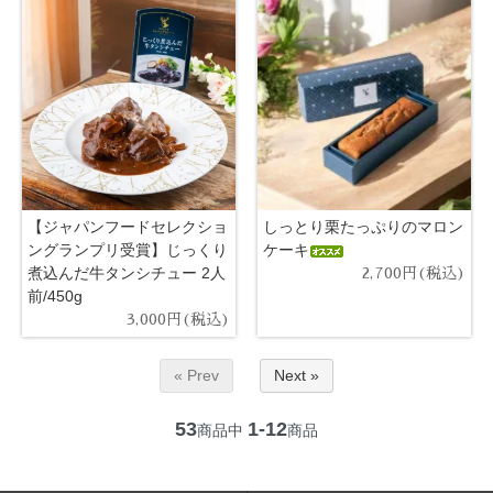
【ジャパンフードセレクショ
しっとり栗たっぷりのマロン
ングランプリ受賞】じっくり
ケーキ
煮込んだ牛タンシチュー 2人
2,700円(税込)
前/450g
3,000円(税込)
« Prev
Next »
53
1-12
商品中
商品