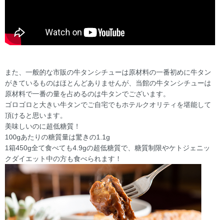
また、一般的な市販の牛タンシチューは原材料の一番初めに牛タン
がきているものはほとんどありませんが、当館の牛タンシチューは
原材料で一番の量を占めるのは牛タンでございます。
ゴロゴロと大きい牛タンでご自宅でもホテルクオリティを堪能して
頂けると思います。
美味しいのに超低糖質！
100gあたりの糖質量は驚きの1.1g
1箱450g全て食べても4.9gの超低糖質で、糖質制限やケトジェニッ
クダイエット中の方も食べられます！