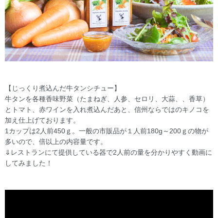
【じっくり煮込んだ牛タンシチュー】
牛タンを各種香味野菜（たまねぎ、人参、セロリ、大蒜、、香草）
とトマト、赤ワインを入れ煮込んだあと、信州ならではのキノコを
加え仕上げております。
1カップは2人前450ｇ。一般の市販品が１人前180g～200ｇの物が
多いので、倍以上の内容量です。
⇓レストランにて提供している器で2人前の量を分かりやすく動画に
してみました！