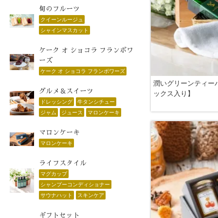
旬のフルーツ
クイーンルージュ
シャインマスカット
ケーク オ ショコラ フランボワ
ーズ
ケーク オ ショコラ フランボワーズ
潤いグリーンティー
グルメ＆スイーツ
ックス入り】
ドレッシング
牛タンシチュー
ジャム
ジュース
マロンケーキ
マロンケーキ
マロンケーキ
ライフスタイル
マグカップ
シャンプーコンディショナー
サウナハット
スキンケア
ギフトセット