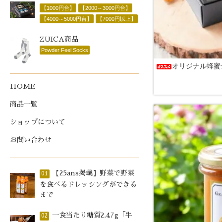
【1000円台】
【2000～3000円台】
【4000～5000円台】
【7000円以上】
ZUICA商品
Powder Feel Socks
オリジナル蜂蜜
HOME
商品一覧
ショップについて
お問い合わせ
【25ans掲載】野菜で野菜
01
を食べるドレッシングができる
まで
一食当たり糖質2.47g「牛
02