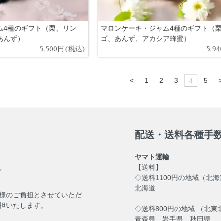
ム4種のギフト（栗、リン
マロンケーキ・ジャム4種のギフト（
あんず）
ゴ、あんず、アカシア蜂蜜）
5,500円(税込)
5,9
<
1
2
3
5
4
配送・送料各種手
ヤマト運輸
。
【送料】
◇送料1100円の地域（北
北海道
様のご負担とさせていただ
担いたします。
◇送料800円の地域 （北東
青森県 岩手県 秋田県