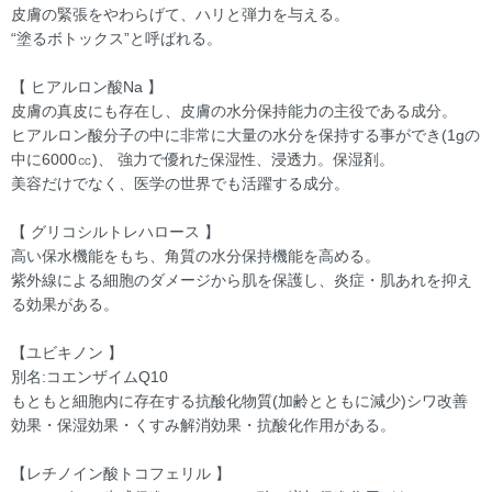
皮膚の緊張をやわらげて、ハリと弾力を与える。
“塗るボトックス”と呼ばれる。
【 ヒアルロン酸Na 】
皮膚の真皮にも存在し、皮膚の水分保持能力の主役である成分。
ヒアルロン酸分子の中に非常に大量の水分を保持する事ができ(1gの
中に6000㏄)、 強力で優れた保湿性、浸透力。保湿剤。
美容だけでなく、医学の世界でも活躍する成分。
【 グリコシルトレハロース 】
高い保水機能をもち、角質の水分保持機能を高める。
紫外線による細胞のダメージから肌を保護し、炎症・肌あれを抑え
る効果がある。
【ユビキノン 】
別名:コエンザイムQ10
もともと細胞内に存在する抗酸化物質(加齢とともに減少)シワ改善
効果・保湿効果・くすみ解消効果・抗酸化作用がある。
【レチノイン酸トコフェリル 】