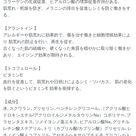
コラーゲンの生成促進、ヒアルロン酸の増加促進作用がある。
肌荒れ・乾燥を防ぎ、メラニンの排出を促進しシミを防ぐ働きをす
る。
【アラントイン 】
アレルギーや肌荒れに効果的で、傷を治す働きと細胞増殖効果によ
り 肌荒れの防止を行い、再生を促す。
古くなった肌の組織や、硬くなった角質を穏やかに取り除く働きが
あり、 エイジング効果が期待される。
【トコフェロール 】
ビタミンE
血行を促進して、肌荒れや日焼けによるシミ・ソバカス、 肌の老化
を防ぐというビタミンE 効果を発揮する。
【成分】
水､スクワラン､グリセリン､ペンチレングリコール､（アクリル酸ヒ
ドロキシエチル/アクリロイルジメチルタウリンNa）コポリマー､プ
ラセンタエキス､ソメイヨシノ葉エキス､ヒアルロン酸Na､グリチル
レチン酸ステアリル､トリ（カプリル酸/カプリン酸）グリセリル､レ
チノイン酸トコフェリル､アセチルヘキサペプチド-8､グリコシルト