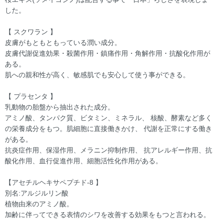
した。
【 スクワラン 】
皮膚がもともともっている潤い成分。
皮膚代謝促進効果・殺菌作用・鎮痛作用・角解作用・抗酸化作用が
ある。
肌への親和性が高く、敏感肌でも安心して使う事ができる。
【 プラセンタ 】
乳動物の胎盤から抽出された成分。
アミノ酸、タンパク質、ビタミン、ミネラル、 核酸、酵素など多く
の栄養成分をもつ。肌細胞に直接働きかけ、 代謝を正常にする働き
がある。
抗炎症作用、保湿作用、メラニン抑制作用、 抗アレルギー作用、抗
酸化作用、血行促進作用、細胞活性化作用がある。
【アセチルヘキサペプチド-8 】
別名:アルジルリン酸
植物由来のアミノ酸。
加齢に伴ってできる表情のシワを改善する効果をもつと言われる。