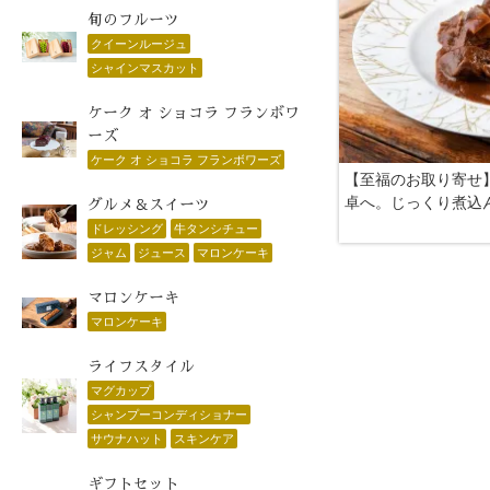
旬のフルーツ
クイーンルージュ
シャインマスカット
ケーク オ ショコラ フランボワ
ーズ
ケーク オ ショコラ フランボワーズ
【至福のお取り寄せ
卓へ。じっくり煮込
グルメ＆スイーツ
ドレッシング
牛タンシチュー
ジャム
ジュース
マロンケーキ
マロンケーキ
マロンケーキ
ライフスタイル
マグカップ
シャンプーコンディショナー
サウナハット
スキンケア
ギフトセット