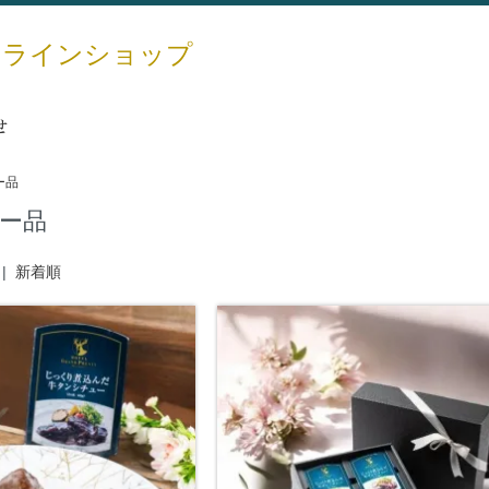
ンラインショップ
せ
ー品
ー品
|
新着順