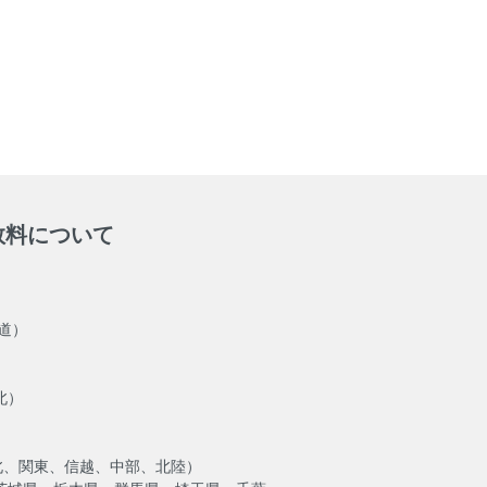
数料について
海道）
北）
北、関東、信越、中部、北陸）