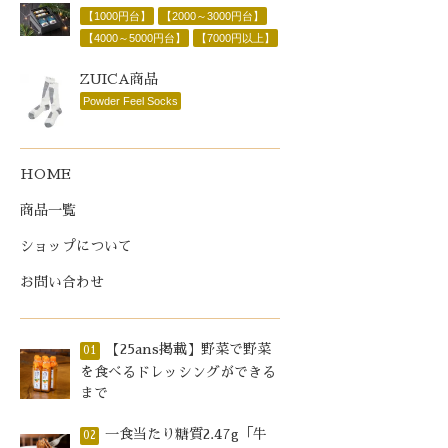
【1000円台】
【2000～3000円台】
【4000～5000円台】
【7000円以上】
ZUICA商品
Powder Feel Socks
HOME
商品一覧
ショップについて
お問い合わせ
【25ans掲載】野菜で野菜
01
を食べるドレッシングができる
まで
一食当たり糖質2.47g「牛
02