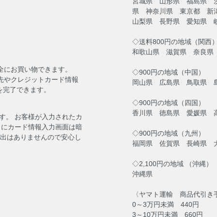
宮城県 山形県 福島県 
県 神奈川県 東京都 新
山梨県 長野県 愛知県 
◇送料800円の地域（関西
和歌山県 滋賀県 奈良県
安全にお買い物できます。
◇900円の地域（中国）
送先やクレジットカード情報
岡山県 広島県 鳥取県 
を完了できます。
◇900円の地域（四国）
香川県 徳島県 愛媛県 
す。 お客様が入力されたカ
らにカード情報入力画面は暗
◇900円の地域（九州）
流出はありませんので安心し
福岡県 佐賀県 長崎県 
◇2,100円の地域 （沖縄）
沖縄県
〈ヤマト運輸 商品代引き
0～3万円未満 440円
3～10万円未満 660円