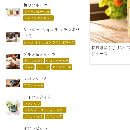
旬のフルーツ
クイーンルージュ
シャインマスカット
ケーク オ ショコラ フランボワ
ーズ
ケーク オ ショコラ フランボワーズ
長野県産ふじリンゴ
ジュース
グルメ＆スイーツ
ドレッシング
牛タンシチュー
ジャム
ジュース
マロンケーキ
マロンケーキ
マロンケーキ
ライフスタイル
マグカップ
シャンプーコンディショナー
サウナハット
スキンケア
ギフトセット