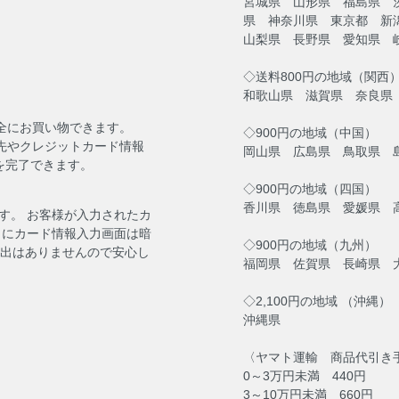
宮城県 山形県 福島県 
県 神奈川県 東京都 新
山梨県 長野県 愛知県 
◇送料800円の地域（関西
和歌山県 滋賀県 奈良県
安全にお買い物できます。
◇900円の地域（中国）
送先やクレジットカード情報
岡山県 広島県 鳥取県 
を完了できます。
◇900円の地域（四国）
香川県 徳島県 愛媛県 
す。 お客様が入力されたカ
らにカード情報入力画面は暗
◇900円の地域（九州）
流出はありませんので安心し
福岡県 佐賀県 長崎県 
◇2,100円の地域 （沖縄）
沖縄県
〈ヤマト運輸 商品代引き
0～3万円未満 440円
3～10万円未満 660円