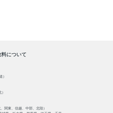
数料について
海道）
北）
北、関東、信越、中部、北陸）