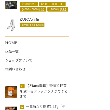
【1000円台】
【2000～3000円台】
【4000～5000円台】
【7000円以上】
ZUICA商品
Powder Feel Socks
HOME
商品一覧
ショップについて
お問い合わせ
【25ans掲載】野菜で野菜
01
を食べるドレッシングができる
まで
一食当たり糖質2.47g「牛
02