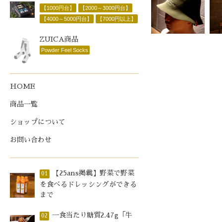
【1000円台】
【2000～3000円台】
【4000～5000円台】
【7000円以上】
ZUICA商品
Powder Feel Socks
HOME
商品一覧
ショップについて
お問い合わせ
【25ans掲載】野菜で野菜
01
を食べるドレッシングができる
まで
一食当たり糖質2.47g「牛
02