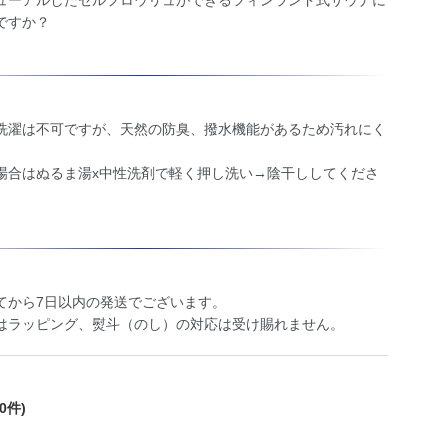
ューアルしたセルフロウリュができるフィンランド式サウナに
ですか？
洗濯は不可ですが、天然の防臭、撥水機能があるため汚れにく
場合はぬるま湯x中性洗剤で軽く押し洗い→陰干ししてくださ
てから7日以内の発送でございます。
はラッピング、熨斗（のし）の対応は受け賜れません。
0件)