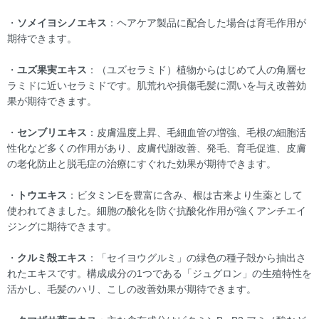
・
ソメイヨシノエキス
：ヘアケア製品に配合した場合は育毛作用が
期待できます。
・
ユズ果実エキス
：（ユズセラミド）植物からはじめて人の角層セ
ラミドに近いセラミドです。肌荒れや損傷毛髪に潤いを与え改善効
果が期待できます。
・
センブリエキス
：皮膚温度上昇、毛細血管の増強、毛根の細胞活
性化など多くの作用があり、皮膚代謝改善、発毛、育毛促進、皮膚
の老化防止と脱毛症の治療にすぐれた効果が期待できます。
・
トウエキス
：ビタミンEを豊富に含み、根は古来より生薬として
使われてきました。細胞の酸化を防ぐ抗酸化作用が強くアンチエイ
ジングに期待できます。
・
クルミ殻エキス
：「セイヨウグルミ」の緑色の種子殻から抽出さ
れたエキスです。構成成分の1つである「ジュグロン」の生殖特性を
活かし、毛髪のハリ、こしの改善効果が期待できます。