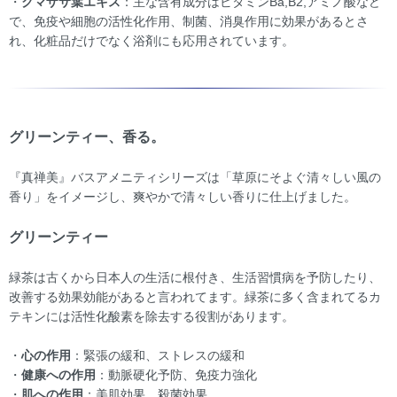
・
クマザサ葉エキス
：主な含有成分はビタミンBa,B2,アミノ酸など
で、免疫や細胞の活性化作用、制菌、消臭作用に効果があるとさ
れ、化粧品だけでなく浴剤にも応用されています。
グリーンティー、香る。
『真禅美』バスアメニティシリーズは「草原にそよぐ清々しい風の
香り」をイメージし、爽やかで清々しい香りに仕上げました。
グリーンティー
緑茶は古くから日本人の生活に根付き、生活習慣病を予防したり、
改善する効果効能があると言われてます。緑茶に多く含まれてるカ
テキンには活性化酸素を除去する役割があります。
・
心の作用
：緊張の緩和、ストレスの緩和
・
健康への作用
：動脈硬化予防、免疫力強化
・
肌への作用
：美肌効果、殺菌効果