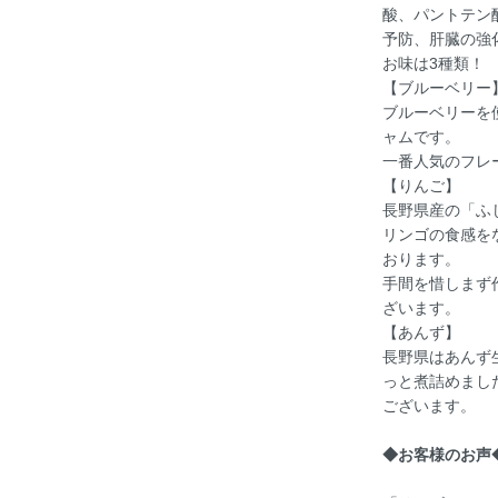
酸、パントテン
予防、肝臓の強
お味は3種類！
【ブルーベリー
ブルーベリーを
ャムです。
一番人気のフレ
【りんご】
長野県産の「ふ
リンゴの食感を
おります。
手間を惜しまず
ざいます。
【あんず】
長野県はあんず
っと煮詰めまし
ございます。
◆お客様のお声