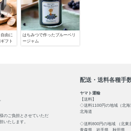
を自由に
はちみつで作ったブルーベリ
個ギフト
ージャム
配送・送料各種手
ヤマト運輸
。
【送料】
◇送料1100円の地域（北
北海道
様のご負担とさせていただ
担いたします。
◇送料800円の地域 （北東
青森県 岩手県 秋田県