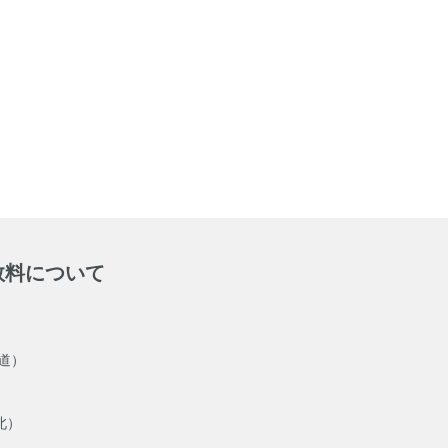
数料について
海道）
北）