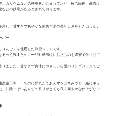
酸、カリウムなどの栄養素が含まれており、疲労回復、高血圧
化などの効果があるとされております。
】
使用し、甘すぎず爽やかな果実本来の美味しさを引き出したジ
ーバー！
じりんご」を使用した蜂蜜ジャムです。
なるべく残すために一旦砂糖漬けにしたものを蜂蜜で仕上げて
作りました。甘すぎず身体にやさしい自慢のリンゴジャムでご
生産量日本一！旬のに採れたてあんずをはちみつと一緒にギュ
た。甘酸っぱいあんずの香りがとても良く爽やかな仕上がりで
◆