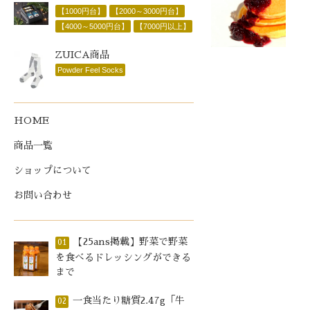
【1000円台】
【2000～3000円台】
【4000～5000円台】
【7000円以上】
ZUICA商品
Powder Feel Socks
HOME
商品一覧
ショップについて
お問い合わせ
【25ans掲載】野菜で野菜
01
を食べるドレッシングができる
まで
一食当たり糖質2.47g「牛
02