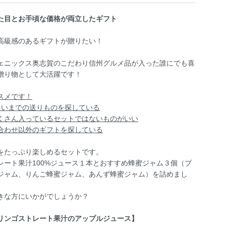
た目とお手頃な価格が両立したギフト
高級感のあるギフトが贈りたい！
ェニックス奥志賀のこだわり信州グルメ品が入った誰にでも喜
贈り物として大活躍です！
スメです！
くらいまでの送りものを探している
くさん入っているセットではないものがいい
合わせ以外のギフトを探している
をたっぷり楽しめるセットです。
レート果汁100%ジュース１本とおすすめ蜂蜜ジャム３個（ブ
ジャム、りんご蜂蜜ジャム、あんず蜂蜜ジャム）を詰めまし
きな方にいかがでしょうか？
リンゴストレート果汁のアップルジュース】